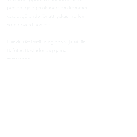
personliga egenskaper som kommer
vara avgörande för att lyckas i rollen
som bovärd hos oss.
Har du rätt inställning och vilja så lär
Bafutec Bostäder dig gärna
resterande.
Tjänsten och
ansökan
Tillträde: Omgående med hänsyn till
uppsägningstid Varaktighet/Arbetstid:
Tillsvidare/Heltid