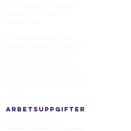
min till Skellefteå vill vi erbjuda fina
boenden i en lugn, trygg och
barnvänlig miljö.
Vi är ett mindre företag och har i
dagsläget 3 anställda. Vi hoppas att du
kan se möjligheterna och är redo för
ett spännande uppdrag med ett
omväxlande, ibland utmanande men
alltid meningsfullt arbete. Välkommen
till oss!
Arbetsuppgifter
Kundkontakt såsom frågor,
felanmälan, önskemål och synpunkter