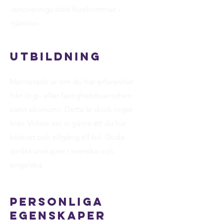
renoverings städ förekommer i
tjänsten.
Utbildning
Meriterade är om du har erfarenhet
från logi- eller fastighetsbranschen
samt ekonomi. Detta är dock inget
krav. Vidare ser vi gärna att du har
körkort och tillgång till bil. Goda
språkkunskaper i svenska och
engelska.
Personliga
egenskaper